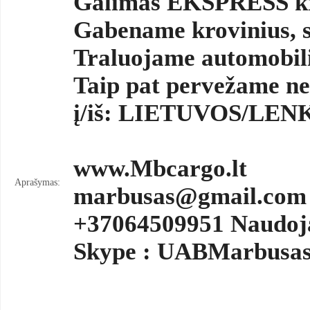
Galimas EKSPRESS krov
Gabename krovinius, si
Traluojame automobili
Taip pat pervežame nes
į/iš: LIETUVOS/L
www.Mbcargo.lt
Aprašymas:
marbusas@gmail.com
+37064509951 Naudoj
Skype : UABMarbusa