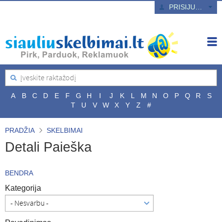
PRISIJUNGTI
A
B
C
D
E
F
G
H
I
J
K
L
M
N
O
P
Q
R
S
T
U
V
W
X
Y
Z
#
PRADŽIA
SKELBIMAI
Detali Paieška
BENDRA
Kategorija