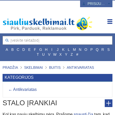
PRISIJUNGTI
A
B
C
D
E
F
G
H
I
J
K
L
M
N
O
P
Q
R
S
T
U
V
W
X
Y
Z
#
PRADŽIA
SKELBIMAI
BUITIS
ANTIKVARIATAS
KATEGORIJOS
← Antikvariatas
STALO ĮRANKIAI
Kol kas naujų skelbimų nėra. Prašome
spausti čia
tam, kad