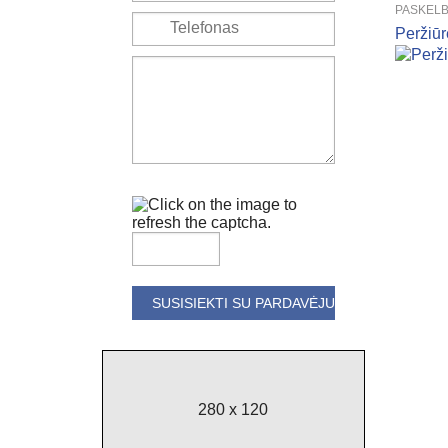
PASKELB
Peržiū
280 x 120