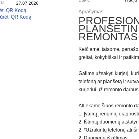
Būklė
Nauja
27.07.2026
TA
rėti QR Kodą
Aprašymas
PROFESION
PLANŠETIN
REMONTAS, 
Keičiame, taisome, perrašom
greitai, kokybiškai ir patikim
Galime užsakyti kurjerį, ku
telefoną ar planšetą ir sutv
kurjeriui už remonto darbus
Atliekame šiuos remonto da
1. Įvairių įrenginių diagnost
2. Ištrintų duomenų atstaty
2. *Užrakintų telefonų atriš
2. Duomenų iškėlimas.