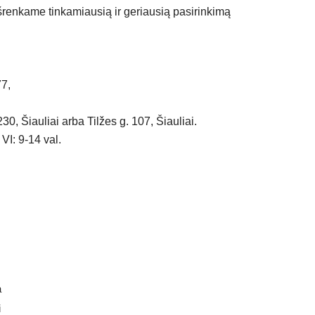
išrenkame tinkamiausią ir geriausią pasirinkimą
77,
30, Šiauliai arba Tilžes g. 107, Šiauliai.
 VI: 9-14 val.
a
i