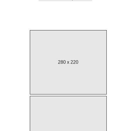
ekranų
keitimas,
5
li
€
280 x 220