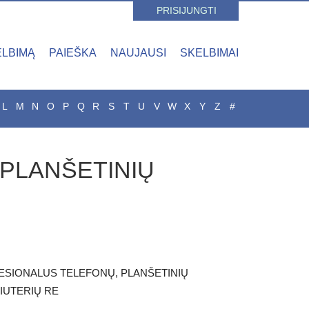
PRISIJUNGTI
ELBIMĄ
PAIEŠKA
NAUJAUSI
SKELBIMAI
L
M
N
O
P
Q
R
S
T
U
V
W
X
Y
Z
#
PLANŠETINIŲ
SIONALUS TELEFONŲ, PLANŠETINIŲ
IUTERIŲ RE