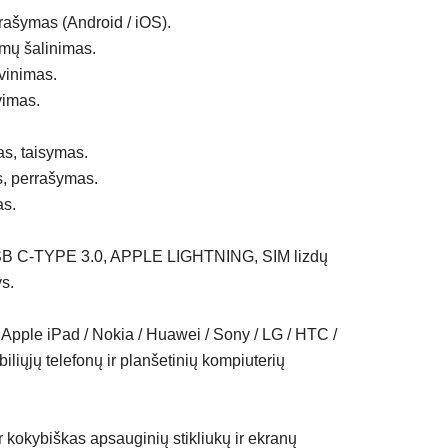
rašymas (Android / iOS).
mų šalinimas.
vinimas.
vimas.
as, taisymas.
s, perrašymas.
as.
USB C-TYPE 3.0, APPLE LIGHTNING, SIM lizdų
ys.
Apple iPad / Nokia / Huawei / Sony / LG / HTC /
liųjų telefonų ir planšetinių kompiuterių
r kokybiškas apsauginių stikliukų ir ekranų