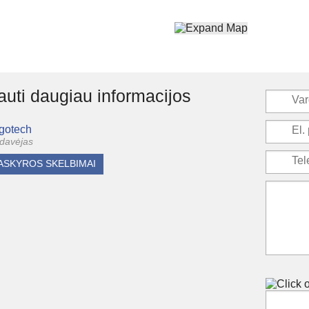
uti daugiau informacijos
gotech
davėjas
ASKYROS SKELBIMAI