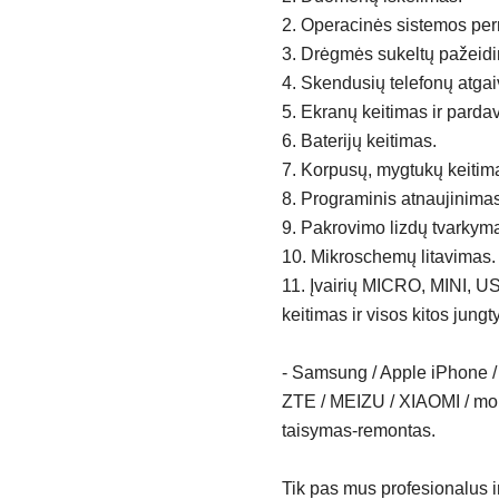
2. Operacinės sistemos per
3. Drėgmės sukeltų pažeidi
4. Skendusių telefonų atgai
5. Ekranų keitimas ir parda
6. Baterijų keitimas.
7. Korpusų, mygtukų keitim
8. Programinis atnaujinima
9. Pakrovimo lizdų tvarkym
10. Mikroschemų litavimas.
11. Įvairių MICRO, MINI, 
keitimas ir visos kitos jungt
- Samsung / Apple iPhone / 
ZTE / MEIZU / XIAOMI / mobi
taisymas-remontas.
Tik pas mus profesionalus i