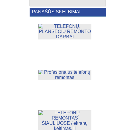
PANAŠŪS SKELBIMAI
TELEFONŲ,
PLANŠEČIŲ
REMONTO
DARBAI
5
€
Profesionalus
telefonų
remontas
30
€
TELEFONŲ
REMONTAS
ŠIAULIUOSE
/