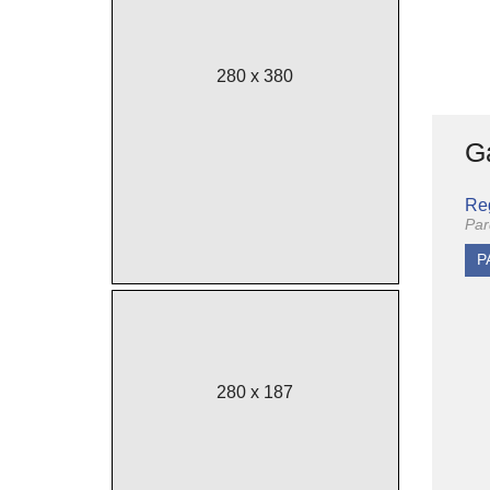
280 x 380
Ga
Re
Par
P
280 x 187