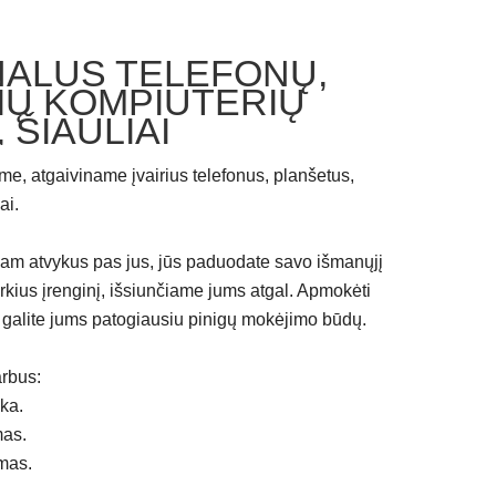
ALUS TELEFONŲ,
IŲ KOMPIUTERIŲ
ŠIAULIAI
e, atgaiviname įvairius telefonus, planšetus,
ai.
riam atvykus pas jus, jūs paduodate savo išmanųjį
arkius įrenginį, išsiunčiame jums atgal. Apmokėti
 galite jums patogiausiu pinigų mokėjimo būdų.
rbus:
ika.
mas.
imas.