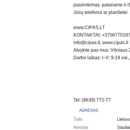
pasirinkimas, patariame ir 
Jūsų telefonui ar planšetei.
www.CIPAS.LT
KONTAKTAI: +370677019
info@cipas.lt, www.cipas.lt
Atvykite pas mus: Vilniaus 2
Darbo laikas: I–V: 9-18 val.,
Tel: (8639) 772-77
ADRESAS
Šalis
Lietuv
Miestas
Siaulia