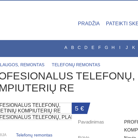
PRADŽIA
PATEIKTI SK
A
B
C
D
E
F
G
H
I
J
K
SLAUGOS, REMONTAS
TELEFONŲ REMONTAS
OFESIONALUS TELEFONŲ, 
MPIUTERIŲ RE
5 €
Pavadinimas
PROFE
KOMP
Telefonų remontas
IJA