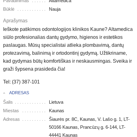
Pavadinimas
Altamedica
Būklė
Nauja
Aprašymas
Ieškote patikimos odontologijos klinikos Kaune? Altamedica
siūlo profesionalias dantų gydymo, higienos ir estetikos
paslaugas. Mūsų specialistai atlieka plombavimą, dantų
protezavimą, balinimą ir ortodontinį gydymą. Užtikriname,
kad gydymas būtų komfortiškas ir neskausmingas. Sveika ir
graži šypsena prasideda čia!
Tel: (37) 387-101
ADRESAS
Šalis
Lietuva
Miestas
Kaunas
Adresas
Šiaurės pr. 8C, Kaunas, V. Lašo g. 1, LT-
50166 Kaunas, Prancūzų g. 6-144, LT-
44441 Kaunas