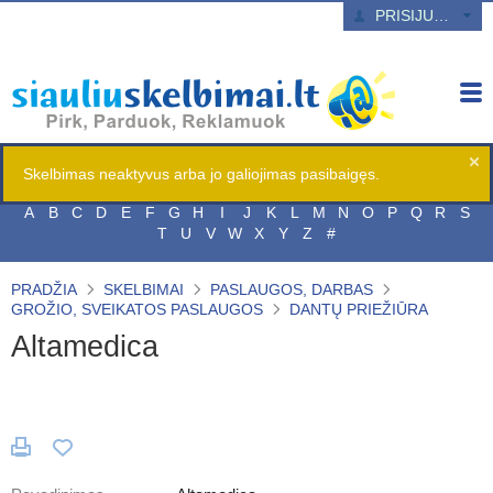
PRISIJUNGTI
Skelbimas neaktyvus arba jo galiojimas pasibaigęs.
A
B
C
D
E
F
G
H
I
J
K
L
M
N
O
P
Q
R
S
T
U
V
W
X
Y
Z
#
PRADŽIA
SKELBIMAI
PASLAUGOS, DARBAS
GROŽIO, SVEIKATOS PASLAUGOS
DANTŲ PRIEŽIŪRA
Altamedica