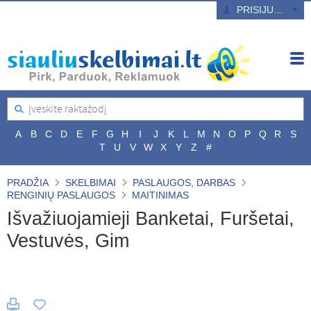
PRISIJUNGTI
A
B
C
D
E
F
G
H
I
J
K
L
M
N
O
P
Q
R
S
T
U
V
W
X
Y
Z
#
PRADŽIA
SKELBIMAI
PASLAUGOS, DARBAS
RENGINIŲ PASLAUGOS
MAITINIMAS
Išvažiuojamieji Banketai‎, Furšetai,
Vestuvės, Gim