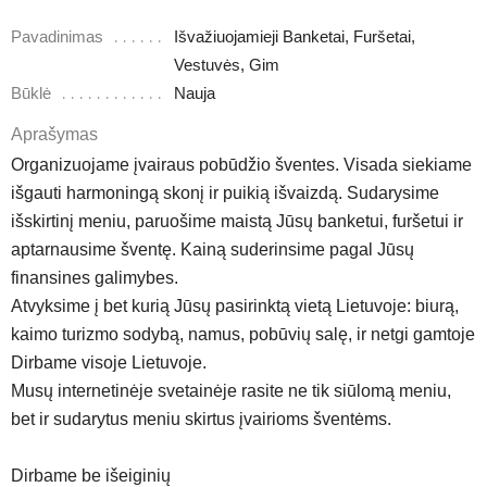
Pavadinimas
Išvažiuojamieji Banketai‎, Furšetai,
Vestuvės, Gim
Būklė
Nauja
Aprašymas
Organizuojame įvairaus pobūdžio šventes. Visada siekiame
išgauti harmoningą skonį ir puikią išvaizdą. Sudarysime
išskirtinį meniu, paruošime maistą Jūsų banketui, furšetui ir
aptarnausime šventę. Kainą suderinsime pagal Jūsų
finansines galimybes.
Atvyksime į bet kurią Jūsų pasirinktą vietą Lietuvoje: biurą,
kaimo turizmo sodybą, namus, pobūvių salę, ir netgi gamtoje
Dirbame visoje Lietuvoje.
Musų internetinėje svetainėje rasite ne tik siūlomą meniu,
bet ir sudarytus meniu skirtus įvairioms šventėms.
Dirbame be išeiginių