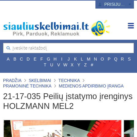
PRISIJUNGTI
A
B
C
D
E
F
G
H
I
J
K
L
M
N
O
P
Q
R
S
T
U
V
W
X
Y
Z
#
PRADŽIA
SKELBIMAI
TECHNIKA
PRAMONINĖ TECHNIKA
MEDIENOS APDIRBIMO ĮRANGA
21-17-035 Peilių įstatymo įrenginys
HOLZMANN MEL2