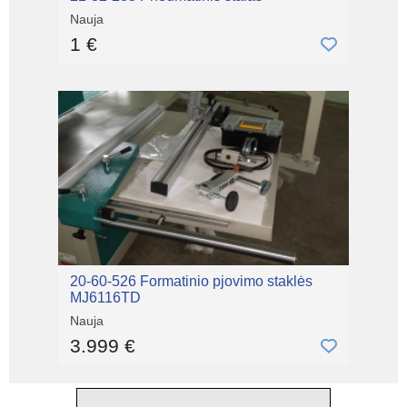
Nauja
1 €
20-60-526 Formatinio pjovimo staklės
MJ6116TD
Nauja
3.999 €