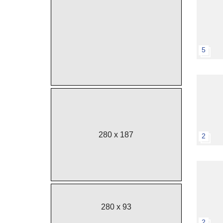
5
280 x 187
2
280 x 93
2