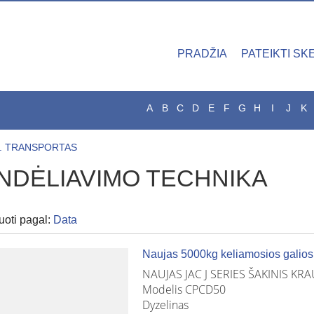
PRADŽIA
PATEIKTI SK
A
B
C
D
E
F
G
H
I
J
K
. TRANSPORTAS
NDĖLIAVIMO TECHNIKA
uoti pagal:
Data
Naujas 5000kg keliamosios galios
NAUJAS JAC J SERIES ŠAKINIS KR
Modelis CPCD50
Dyzelinas