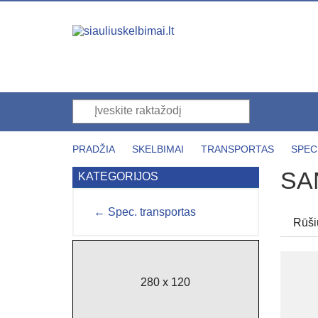
PRADŽIA
SKELBIMAI
TRANSPORTAS
SPEC
SA
KATEGORIJOS
← Spec. transportas
Rūši
280 x 120