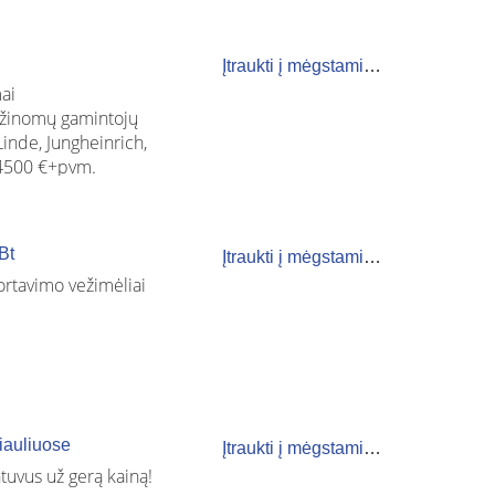
 metus.
u
vai Lietuvoje. JAC
ų ir sandėliavimo
Įtraukti į mėgstamiausius
yzelinius, dujinius,
ą. Krautuvų gamybos
mai
metus.
, žinomų gamintojų
Linde, Jungheinrich,
o 4500 €+pvm.
mplektuojami pagal
nų rinkoje.
ėn.
Bt
Įtraukti į mėgstamiausius
ėn.
ortavimo vežimėliai
s.
Šiauliuose
Įtraukti į mėgstamiausius
tuvus už gerą kainą!