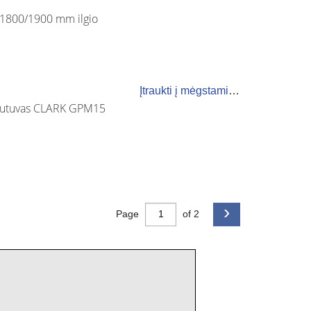
/1800/1900 mm ilgio
sime.
Įtraukti į mėgstamiausius
rautuvas CLARK GPM15
u
›
Page
of 2