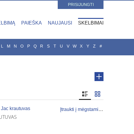
PRISIJUNGTI
ELBIMĄ
PAIEŠKA
NAUJAUSI
SKELBIMAI
L
M
N
O
P
Q
R
S
T
U
V
W
X
Y
Z
#
 Jac krautuvas
Įtraukti į mėgstamiausius
AUTUVAS