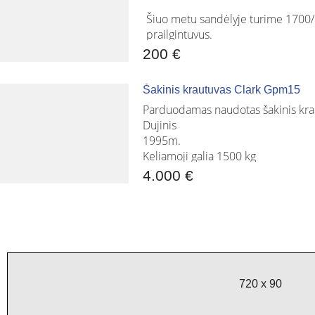
www.repna.lt
Šiuo metu sandėlyje turime 1700
prailgintuvus.
Jeigu reikia kitokio ilgio - pagamin
200 €
Atsiėmimas šiandien!
Šakinis krautuvas Clark Gpm15
www.repna.lt
Parduodamas naudotas šakinis k
Dujinis
1995m.
Keliamoji galia 1500 kg
Kėlimo aukštis 3300 mm
4.000 €
Gabaritinis aukštis 2450 mm
Duplex stiebas su šoniniu poslinki
Kaina 4 000 € + PVM
720 x 90