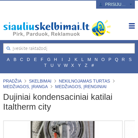
PRISIJUNGTI
A
B
C
D
E
F
G
H
I
J
K
L
M
N
O
P
Q
R
S
T
U
V
W
X
Y
Z
#
PRADŽIA
SKELBIMAI
NEKILNOJAMAS TURTAS
MEDŽIAGOS, ĮRANGA
MEDŽIAGOS, ĮRENGINIAI
Dujiniai kondensaciniai katilai
Italtherm city