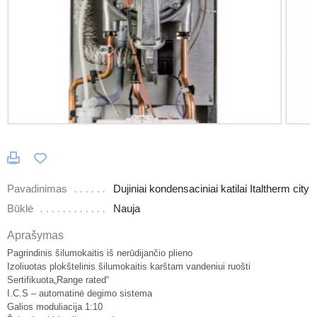
Pavadinimas
Dujiniai kondensaciniai katilai Italtherm city
Būklė
Nauja
Aprašymas
Pagrindinis šilumokaitis iš nerūdijančio plieno
Izoliuotas plokštelinis šilumokaitis karštam vandeniui ruošti
Sertifikuota„Range rated“
I.C.S – automatinė degimo sistema
Galios moduliacija 1:10