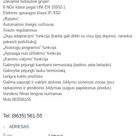
Žalvarinė hidraulinė grupė!
6 NOx klasė pagal UNI EN 15502-1
Elektros apsaugos klasė IP X5D
„
Bypass“
Automatinis trieigis vožtuvas
Srauto reguliatorius
„
Dujų adaptacijos“ funkcija (katilai gali dirbti su visų tipų dujomis, nereikia
pakeisti purkštukų)
„
Atostogų programos“ funkcija
„
Apsauga nuo užšalimo“ funkcija
„
Kamino valymo“ funkcija
Galimybė prijungti kambario termostatą (laidinis arba belaidis)
Galimybė prijungti lauko termostatą
Lengva katilo priežiūra
Galima pajungti ir valdyti atskiras šildymo sistemos zonas (pvz.
radiatorinis ir grindininis šildymas įsigijus papildomus priedus)
Vandens filtras lengvai nuimamas
Mob.063556155
Tel: (8635) 561-55
ADRESAS