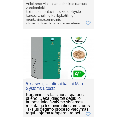
klientui,taip pat galime sumontuoti.
Atliekame visus santechnikos darbus:
Mob.063556155
vandentiekio
keitimas,montavimas,kieto,skysto
kuro,granulinių katilų,katilinių
montavimas,grindinis
šildymas,kanalizacijos vamzdynų
keitimas.Taip pat prekiaujame kieto
kuro,granuliniais katilais,skysto kuro
katilais,šilumos siurbliais,saulės
kolektoriais.Mob.063556155
1
5 klasės granuliniai katilai Mareli
Systems Ecosta
Pagaminti iš karščiui atsparaus
plieno. Dėka įdiegtos degiklio
automatinio išvalymo sistemos
reikalauja tik minimalios priežiūros.
Tikslus degimo proceso valdymas,
reguliuojama temperatūra bei
išretėjimas katile užtikrina saugų ir