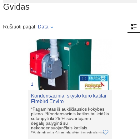
Gvidas
Rūšiuoti pagal:
Data
1
Kondensaciniai skysto kuro katilai
Firebird Enviro
*Pagamintas iš aukščiausios kokybės
plieno. *Kondensacinis katilas tai leidžia
sutaupyti iki 25 % suvartojamų
degalų,palyginti su
nekondensuojančiais katilais.
*Patentuota šilumokaičio konstrukcija.
*4 vandens prijungimo taškai patogiam