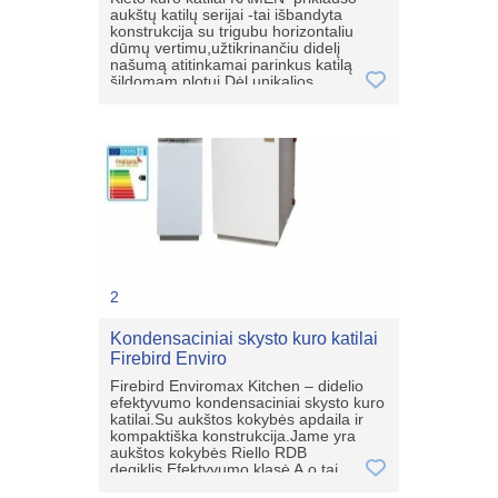
aukštų katilų serijai -tai išbandyta
konstrukcija su trigubu horizontaliu
dūmų vertimu,užtikrinančiu didelį
našumą atitinkamai parinkus katilą
šildomam plotui.Dėl unikalios
konstrukcijos katilas turi padidintą
degimo kamerą kurios ilgis iki 50 cm
(priklausomai nuo modelio).Katile
sumontuotos didelės kuro įkrovos
durelės,dėl to katile patogiausia kurenti
malkas ir kitą kietąjį kurą.Katilo
šilumokaitis ir ardeliai pagaminti iš 6
mm storio katilinio plieno.Siekiant
sumažinti šilumos praradimą,katilas
izoliuotas mineraline vata ir padengtas
milteliniu būdu dažyta plieninė
skarda.Lietuvoje pristatymas
nemokamas,konsultuojame ir
2
pasiūlome geriausią sprendimą
klientui,taip pat galime sumontuoti
Kondensaciniai skysto kuro katilai
katilą. Mob.063556155
Firebird Enviro
Firebird Enviromax Kitchen – didelio
efektyvumo kondensaciniai skysto kuro
katilai.Su aukštos kokybės apdaila ir
kompaktiška konstrukcija.Jame yra
aukštos kokybės Riello RDB
degiklis.Efektyvumo klasė A,o tai
reiškia,kad tai modernus,tikrai