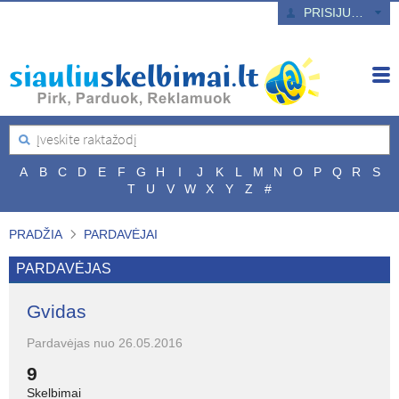
PRISIJUNGTI
A
B
C
D
E
F
G
H
I
J
K
L
M
N
O
P
Q
R
S
T
U
V
W
X
Y
Z
#
PRADŽIA
PARDAVĖJAI
PARDAVĖJAS
Gvidas
Pardavėjas nuo 26.05.2016
9
Skelbimai