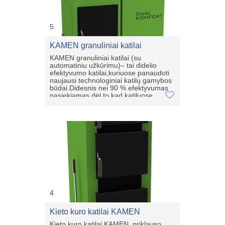
5
KAMEN granuliniai katilai
KAMEN granuliniai katilai (su
automatiniu užkūrimu)– tai didelio
efektyvumo katilai,kuriuose panaudoti
naujausi technologiniai katilų gamybos
būdai.Didesnis nei 90 % efektyvumas
pasiekiamas dėl to,kad katiluose
įrengta unikali trigubo dūmų vertimo
sistema ir pagal naujausias
technologijos pagamintas nerūdijančio
plieno degiklis.Katilų korpusas
pagamintas iš 6 mm storio katilinio
plieno.Katiluose įrengta papildoma
pakura,kurioje galima kūrenti
malkas,briketus ir t.t.Dėl unikalios
konstrukcijos,norint kūrenti kietąjį
kurą,nereikia išiminėti degiklio.Dėl to
katilas tampa ypač universalus.Kuras:
medžio granulės,grūdai.Papildomas
kuras:briketai,malkos.
4
Kieto kuro katilai KAMEN
Kieto kuro katilai KAMEN priklauso