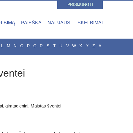
PRISIJUNGTI
ELBIMĄ
PAIEŠKA
NAUJAUSI
SKELBIMAI
L
M
N
O
P
Q
R
S
T
U
V
W
X
Y
Z
#
ventei
jai, gimtadieniai. Maistas šventei