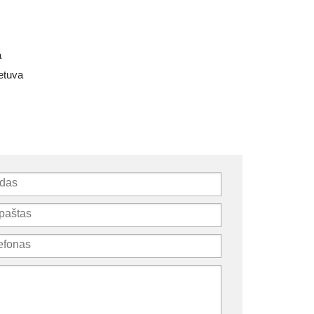
a
etuva