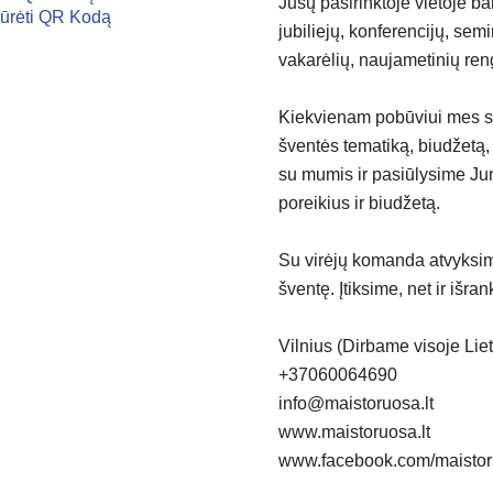
Jūsų pasirinktoje vietoje ba
jubiliejų, konferencijų, semi
vakarėlių, naujametinių ren
Kiekvienam pobūviui mes su
šventės tematiką, biudžetą, 
su mumis ir pasiūlysime Jum
poreikius ir biudžetą.
Su virėjų komanda atvyksime
šventę. Įtiksime, net ir išr
Vilnius (Dirbame visoje Lie
+37060064690
info@maistoruosa.lt
www.maistoruosa.lt
www.facebook.com/maistoru