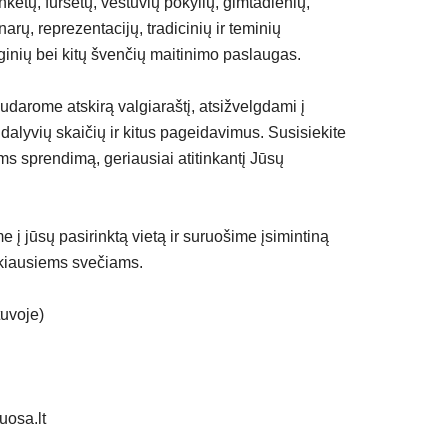
nketų, furšetų, vestuvių pokylių, gimtadienių,
narų, reprezentacijų, tradicinių ir teminių
ginių bei kitų švenčių maitinimo paslaugas.
darome atskirą valgiaraštį, atsižvelgdami į
dalyvių skaičių ir kitus pageidavimus. Susisiekite
s sprendimą, geriausiai atitinkantį Jūsų
 į jūsų pasirinktą vietą ir suruošime įsimintiną
ankiausiems svečiams.
tuvoje)
osa.lt