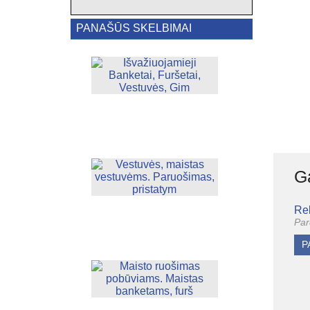
PANAŠŪS SKELBIMAI
Išvažiuojamieji
Banketai‎,
Furšetai,
Vestuvės,
Gim
Vestuvės,
Ga
maistas
vestuvėms.
Paruošimas,
Re
pristatym
Par
P
Maisto
ruošimas
pobūviams.
Maistas