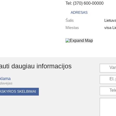
Tel: (370) 600-00000
ADRESAS
Šalis
Lietuv
Miestas
visa Li
uti daugiau informacijos
klama
davėjas
ASKYROS SKELBIMAI