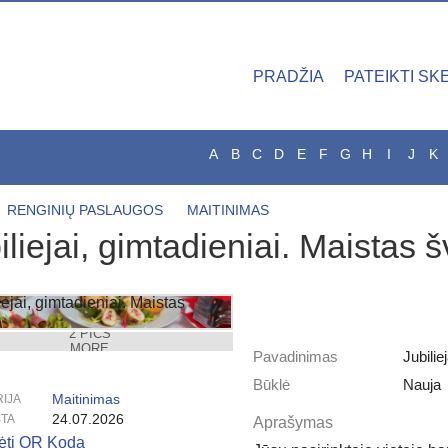
PRADŽIA
PATEIKTI SK
A
B
C
D
E
F
G
H
I
J
K
RENGINIŲ PASLAUGOS
MAITINIMAS
iliejai, gimtadieniai. Maistas š
2 PICS
MORE
Pavadinimas
Jubilie
Būklė
Nauja
Maitinimas
IJA
24.07.2026
TA
Aprašymas
rėti QR Kodą