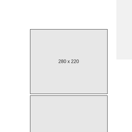
banketams,
furš
25
€
280 x 220