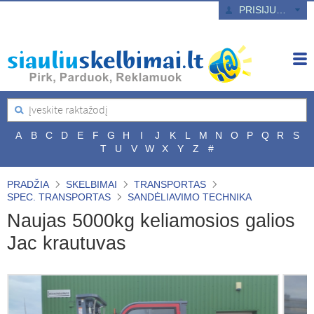
PRISIJUNGTI
A
B
C
D
E
F
G
H
I
J
K
L
M
N
O
P
Q
R
S
T
U
V
W
X
Y
Z
#
PRADŽIA
SKELBIMAI
TRANSPORTAS
SPEC. TRANSPORTAS
SANDĖLIAVIMO TECHNIKA
Naujas 5000kg keliamosios galios
Jac krautuvas