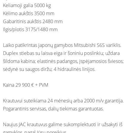
Keliamoji galia 5000 kg
Kėlimo aukštis 3500 mm
Gabaritinis aukštis 2480 mm
Ilgis/plotis 3175/1480 mm
Laiko patikrintas japonų gamybos Mitsubishi S6S variklis.
Duplex stiebas su laisva eiga ir šoniniu poslinkiu; uždara
šildoma kabina; elastinės padangos, įspėjamosios šviesos;
sėdynė su saugos diržu; 4 hidraulinės linijos.
Kaina 29 900 € + PVM
Krautuvui suteikiama 24 mėnesių arba 2000 m/v garantija.
Pogarantinis servisas, dalių tiekimas garantuotas.
Naujus JAC krautuvus galime sukomplektuoti ir užsakyti iš
gamyklos, pagal Jūsų poreikius.