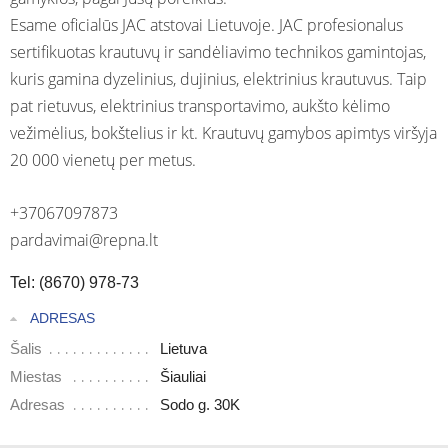
Esame oficialūs JAC atstovai Lietuvoje. JAC profesionalus
sertifikuotas krautuvų ir sandėliavimo technikos gamintojas,
kuris gamina dyzelinius, dujinius, elektrinius krautuvus. Taip
pat rietuvus, elektrinius transportavimo, aukšto kėlimo
vežimėlius, bokštelius ir kt. Krautuvų gamybos apimtys viršyja
20 000 vienetų per metus.
+37067097873
pardavimai@repna.lt
Tel: (8670) 978-73
ADRESAS
Šalis
Lietuva
Miestas
Šiauliai
Adresas
Sodo g. 30K