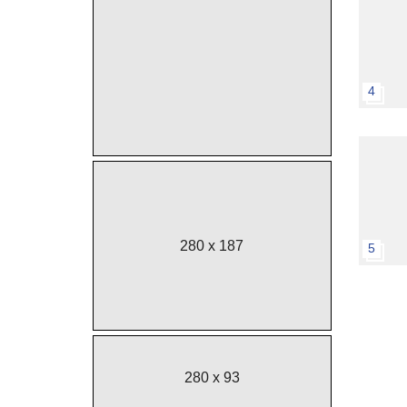
4
280 x 187
5
280 x 93