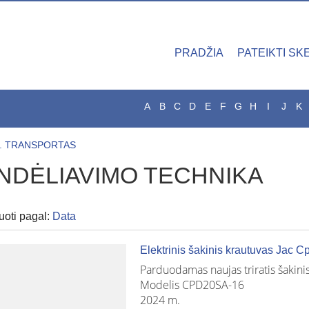
PRADŽIA
PATEIKTI SK
A
B
C
D
E
F
G
H
I
J
K
. TRANSPORTAS
NDĖLIAVIMO TECHNIKA
uoti pagal:
Data
Elektrinis šakinis krautuvas Jac 
Parduodamas naujas triratis šakini
Modelis CPD20SA-16
2024 m.