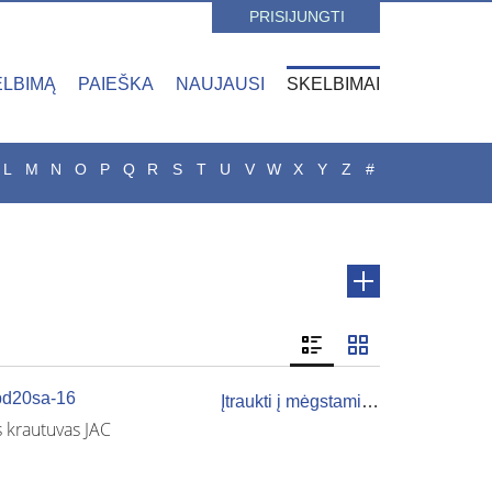
PRISIJUNGTI
ELBIMĄ
PAIEŠKA
NAUJAUSI
SKELBIMAI
L
M
N
O
P
Q
R
S
T
U
V
W
X
Y
Z
#
Cpd20sa-16
Įtraukti į mėgstamiausius
s krautuvas JAC