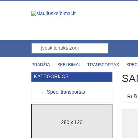
PRADŽIA
SKELBIMAI
TRANSPORTAS
SPEC
SA
KATEGORIJOS
← Spec. transportas
Rūši
280 x 120